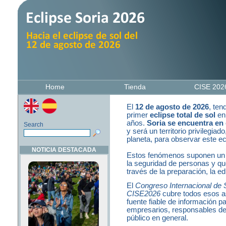
Home
Tienda
CISE 20
El
12 de agosto de 2026
, ten
primer
eclipse total de sol
en
años.
Soria se encuentra en e
Search
y será un territorio privilegiad
planeta, para observar este ec
NOTICIA DESTACADA
Estos fenómenos suponen un r
la seguridad de personas y que
través de la preparación, la ed
El
Congreso Internacional de So
CISE2026
cubre todos esos a
fuente fiable de información 
empresarios, responsables de 
público en general.