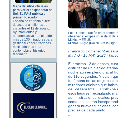
Mapa de sitios oficiales
para ver el eclipse total de
Sol: EL PAÍS publica el
primer buscador
España se enfrenta al reto
de acoger a millones de
visitantes el 12 de agosto.
Ayuntamientos y
Foto: Concentración en el cement
autonomías ya han elegido
observar el eclipse solar del 8 de 
más de 130 miradores para
México y EE UU.
gestionar concentraciones
Michael Nigro (Pacific Press/Light
multitudinarias para
contemplar el histórico
Francisco DoménechSebasti
fenómeno
Madrid - 15 MAY 2026 - 05:
El próximo 12 de agosto, cuan
disfrutar de un plácido atar
noche aún en pleno día, al fi
de 110 segundos. Y quien quie
fenómeno en las mejores cond
miradores oficiales que habrá 
de Sol será total. EL PAÍS ha
esos lugares, recopilando má
administraciones locales, pro
semanas, se irán incorporand
ganará nuevas funciones, com
precisa de cada punto.
...